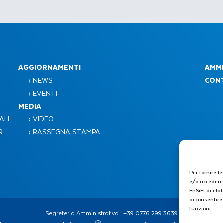
AGGIORNAMENTI
AMMI
› NEWS
CONT
› EVENTI
MEDIA
ALI
› VIDEO
R
› RASSEGNA STAMPA
Per fornire l
e/o accedere 
EnSiEl di ela
acconsentire 
funzioni.
Segreteria Amministrativa : +39 0776 299 3639 – +39 339 4