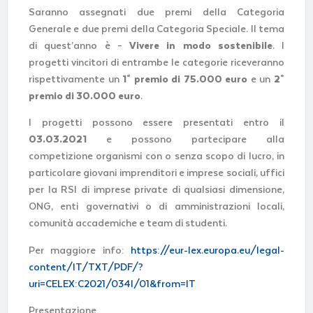
Saranno assegnati due premi della Categoria
Generale e due premi della Categoria Speciale. Il tema
di quest’anno è –
Vivere in modo sostenibile
. I
progetti vincitori di entrambe le categorie riceveranno
rispettivamente un
1° premio di 75.000 euro
e un
2°
premio di 30.000 euro
.
I progetti possono essere presentati entro il
03.03.2021
e possono partecipare alla
competizione
organismi con o senza scopo di lucro, in
particolare giovani imprenditori e imprese sociali, uffici
per la RSI di imprese private di qualsiasi dimensione,
ONG, enti governativi o di amministrazioni locali,
comunità accademiche e team di studenti.
Per maggiore info:
https://eur-lex.europa.eu/legal-
content/IT/TXT/PDF/?
uri=CELEX:C2021/034I/01&from=IT
Presentazione