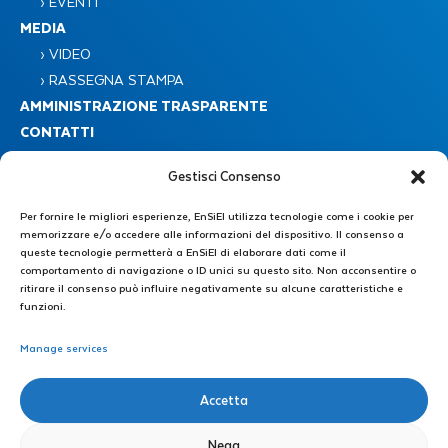
› EVENTI
MEDIA
› VIDEO
› RASSEGNA STAMPA
AMMINISTRAZIONE TRASPARENTE
CONTATTI
Gestisci Consenso
Per fornire le migliori esperienze, EnSiEl utilizza tecnologie come i cookie per
memorizzare e/o accedere alle informazioni del dispositivo. Il consenso a
queste tecnologie permetterà a EnSiEl di elaborare dati come il
comportamento di navigazione o ID unici su questo sito. Non acconsentire o
Consorzio Nazionale Interuniversitario EnSiEL
ritirare il consenso può influire negativamente su alcune caratteristiche e
Piazzale Tecchio 80 – 80125 Napoli
funzioni.
Manage services
Segreteria Amministrativa : +39 0776 299 3639 – +39 339 4606446
E-mail: direzione@consorzioensiel.it – segreteria@consorzioensiel.it
PEC: ensiel@certipec.it
Accetta
Segreteria Tecnica di Direzione: +39 3298622874
E-mail: segreteriatecnica@consorzioensiel.it
Nega