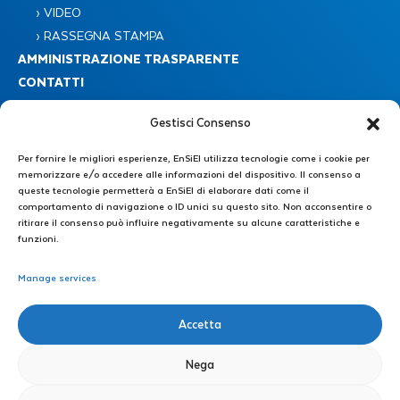
› VIDEO
› RASSEGNA STAMPA
AMMINISTRAZIONE TRASPARENTE
CONTATTI
Gestisci Consenso
Per fornire le migliori esperienze, EnSiEl utilizza tecnologie come i cookie per
memorizzare e/o accedere alle informazioni del dispositivo. Il consenso a
queste tecnologie permetterà a EnSiEl di elaborare dati come il
comportamento di navigazione o ID unici su questo sito. Non acconsentire o
Consorzio Nazionale Interuniversitario EnSiEL
ritirare il consenso può influire negativamente su alcune caratteristiche e
Piazzale Tecchio 80 – 80125 Napoli
funzioni.
Manage services
Segreteria Amministrativa : +39 0776 299 3639 – +39 339 4606446
E-mail: direzione@consorzioensiel.it – segreteria@consorzioensiel.it
PEC: ensiel@certipec.it
Accetta
Segreteria Tecnica di Direzione: +39 3298622874
E-mail: segreteriatecnica@consorzioensiel.it
Nega
Orari: 09:00 – 13:00 | 14:30 – 18:00