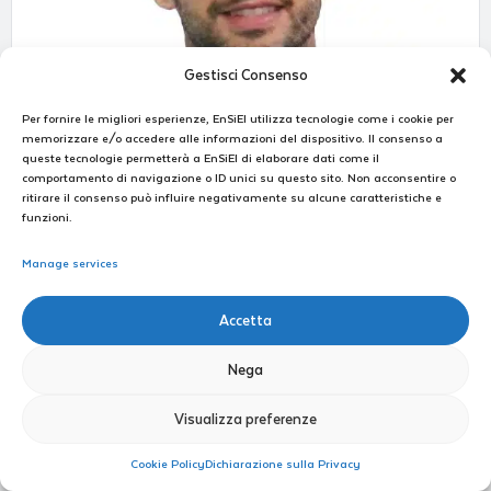
Gestisci Consenso
Per fornire le migliori esperienze, EnSiEl utilizza tecnologie come i cookie per
memorizzare e/o accedere alle informazioni del dispositivo. Il consenso a
queste tecnologie permetterà a EnSiEl di elaborare dati come il
comportamento di navigazione o ID unici su questo sito. Non acconsentire o
ritirare il consenso può influire negativamente su alcune caratteristiche e
funzioni.
Davide Papurello
Manage services
Tel: 0110904514
Fax: 0110904499
Accetta
E-mail: davide.papurello@polito.it
Nega
Download CV
Visualizza preferenze
Cookie Policy
Dichiarazione sulla Privacy