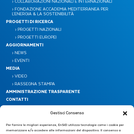
› COLLABORAZIONI NAZIONALI E INTERNAZIONALI
› FONDAZIONE ACCADEMIA MEDITERRANEA PER
L’ENERGIA & LA SOSTENIBILITÀ​
PROGETTI DI RICERCA
› PROGETTI NAZIONALI
› PROGETTI EUROPEI
AGGIORNAMENTI
› NEWS
› EVENTI
MEDIA
› VIDEO
› RASSEGNA STAMPA
AMMINISTRAZIONE TRASPARENTE
CONTATTI
Gestisci Consenso
Per fornire le migliori esperienze, EnSiEl utilizza tecnologie come i cookie per
memorizzare e/o accedere alle informazioni del dispositivo. Il consenso a