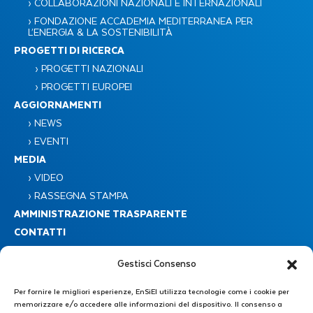
› COLLABORAZIONI NAZIONALI E INTERNAZIONALI
› FONDAZIONE ACCADEMIA MEDITERRANEA PER
L’ENERGIA & LA SOSTENIBILITÀ​
PROGETTI DI RICERCA
› PROGETTI NAZIONALI
› PROGETTI EUROPEI
AGGIORNAMENTI
› NEWS
› EVENTI
MEDIA
› VIDEO
› RASSEGNA STAMPA
AMMINISTRAZIONE TRASPARENTE
CONTATTI
Gestisci Consenso
Per fornire le migliori esperienze, EnSiEl utilizza tecnologie come i cookie per
memorizzare e/o accedere alle informazioni del dispositivo. Il consenso a