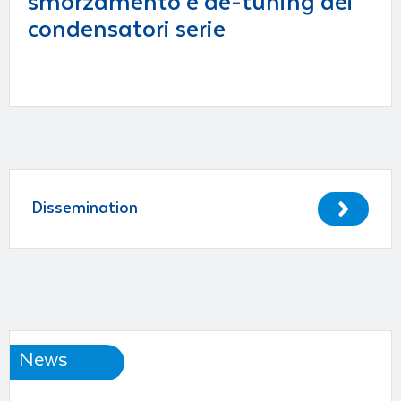
smorzamento e de-tuning dei
condensatori serie
Dissemination
News