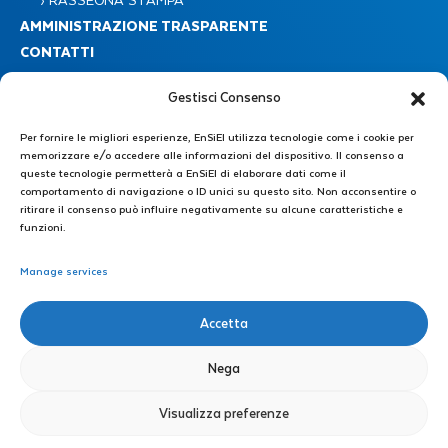
› RASSEGNA STAMPA
AMMINISTRAZIONE TRASPARENTE
CONTATTI
Gestisci Consenso
Per fornire le migliori esperienze, EnSiEl utilizza tecnologie come i cookie per
memorizzare e/o accedere alle informazioni del dispositivo. Il consenso a
queste tecnologie permetterà a EnSiEl di elaborare dati come il
comportamento di navigazione o ID unici su questo sito. Non acconsentire o
Consorzio Nazionale Interuniversitario EnSiEL
ritirare il consenso può influire negativamente su alcune caratteristiche e
Piazzale Tecchio 80 – 80125 Napoli
funzioni.
Manage services
Segreteria Amministrativa : +39 0776 299 3639 – +39 339 4606446
E-mail: direzione@consorzioensiel.it – segreteria@consorzioensiel.it
PEC: ensiel@certipec.it
Accetta
Segreteria Tecnica di Direzione: +39 3298622874
E-mail: segreteriatecnica@consorzioensiel.it
Nega
Orari: 09:00 – 13:00 | 14:30 – 18:00
Visualizza preferenze