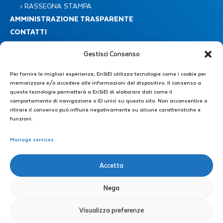
› RASSEGNA STAMPA
AMMINISTRAZIONE TRASPARENTE
CONTATTI
Gestisci Consenso
Per fornire le migliori esperienze, EnSiEl utilizza tecnologie come i cookie per
memorizzare e/o accedere alle informazioni del dispositivo. Il consenso a
queste tecnologie permetterà a EnSiEl di elaborare dati come il
comportamento di navigazione o ID unici su questo sito. Non acconsentire o
Consorzio Nazionale Interuniversitario EnSiEL
ritirare il consenso può influire negativamente su alcune caratteristiche e
Piazzale Tecchio 80 – 80125 Napoli
funzioni.
Manage services
Segreteria Amministrativa : +39 0776 299 3639 – +39 339 4606446
E-mail: direzione@consorzioensiel.it – segreteria@consorzioensiel.it
PEC: ensiel@certipec.it
Accetta
Segreteria Tecnica di Direzione: +39 3298622874
E-mail: segreteriatecnica@consorzioensiel.it
Nega
Orari: 09:00 – 13:00 | 14:30 – 18:00
Visualizza preferenze