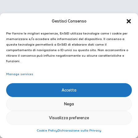
Relazioni istituzionali
Gestisci Consenso
Per fornire le migliori esperienze, EnSiEl utilizza tecnologie come i cookie per
memorizzare e/o accedere alle informazioni del dispositivo. Il consenso a
queste tecnologie permetterà a EnSiEl di elaborare dati come il
comportamento di navigazione o ID unici su questo sito. Non acconsentire o
ritirare il consenso può influire negativamente su alcune caratteristiche e
funzioni.
Manage services
CNEL - Consiglio Nazionale Economia e Lavoro
Accetta
Nega
EnSiEL: National Focal Point
Visualizza preferenze
Cookie Policy
Dichiarazione sulla Privacy